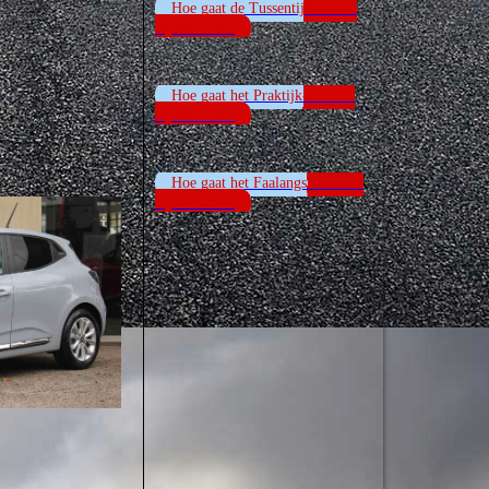
Hoe gaat de Tussentijdse toets
bij het CBR?
Hoe gaat het Praktijk-examen
bij het CBR?
Hoe gaat het Faalangst-examen
bij het CBR?