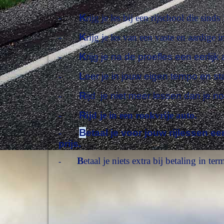
K
-
rijg je les bij een rijschool die sinds
K
-
rijg je les van een vaste en aardige 
K
-
rijg je na de proefles een eerlijk
L
-
eer je in jouw eigen tempo en st
R
-
ijd je niet meer lessen dan je no
R
-
ijd je in een rookvrije auto.
B
-
etaal je voor jouw rijlessen ee
prijs.
B
etaal je niets extra bij betaling in ter
-