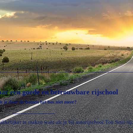
aar een goede en betrouwbare rijschool
ie je door de bomen het bos niet meer?
______________
kelijker te maken want als je bij autorijschool Ton Smit rijd