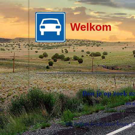
Welkom
Ben je op zoek n
en z
Wij helpen je om jouw keuze mak