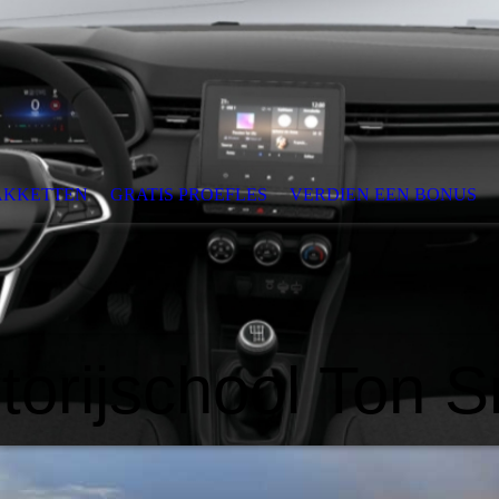
AKKETTEN
GRATIS PROEFLES
VERDIEN EEN BONUS
torijschool Ton S