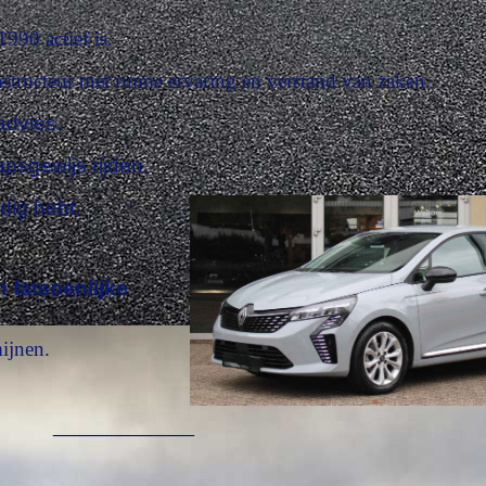
 1990 actief is.
instructeur
met ruime ervaring en
verstand van zaken.
 advies.
apsgewijs rijden.
dig hebt.
n fatsoenlijke
mijnen.
_____________