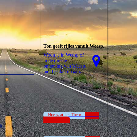
Ton geeft rijles vanuit Weesp.
Woon je in Weesp of
in de directe
omgeving van Weesp,
meld je dan nu aan.
Hoe gaat het Theorie-examen
bij het CBR?
t,